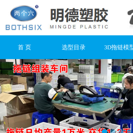
首 页
选型目录
3D拖链模
产品视频
合作客户
厂房设
新闻中心
联系我们