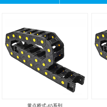
黄点桥式-65系列