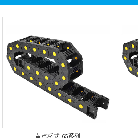
黄点桥式-65系列