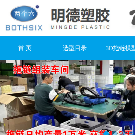
首 页
选型目录
3D拖链模
产品视频
合作客户
厂房设
新闻中心
联系我们