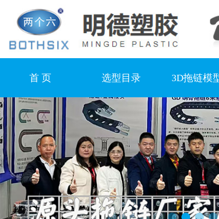
首 页
选型目录
3D拖链模
产品视频
合作客户
厂房设
新闻中心
联系我们