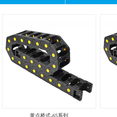
黄点桥式-65系列