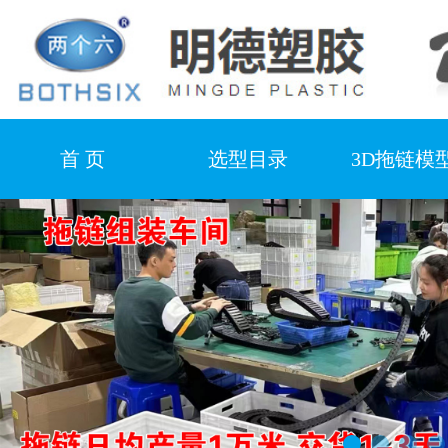
首 页
选型目录
3D拖链模
产品视频
合作客户
厂房设
新闻中心
联系我们