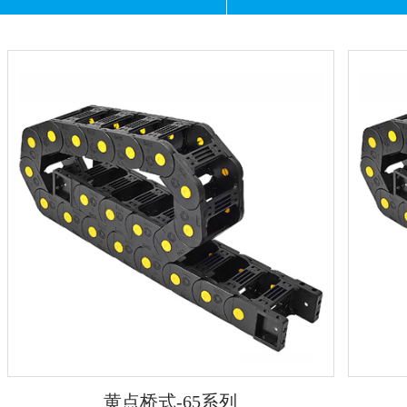
黄点桥式-65系列